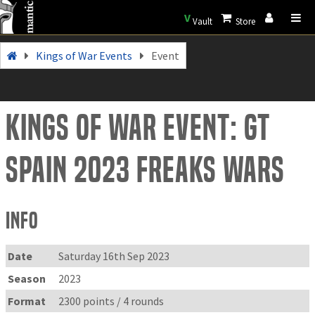
V
Vault
Store
Kings of War Events
Event
Kings of War Event: GT
SPAIN 2023 FREAKS WARS
Info
Date
Saturday 16th Sep 2023
Season
2023
Format
2300 points / 4 rounds