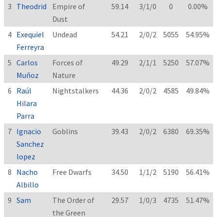
3
Theodrid
Empire of
59.14
3/1/0
0
0.00%
Dust
4
Exequiel
Undead
54.21
2/0/2
5055
54.95%
Ferreyra
5
Carlos
Forces of
49.29
2/1/1
5250
57.07%
Muñoz
Nature
6
Raúl
Nightstalkers
44.36
2/0/2
4585
49.84%
Hilara
Parra
7
Ignacio
Goblins
39.43
2/0/2
6380
69.35%
Sanchez
lopez
8
Nacho
Free Dwarfs
34.50
1/1/2
5190
56.41%
Albillo
9
Sam
The Order of
29.57
1/0/3
4735
51.47%
the Green